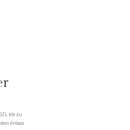
er
Z), bis zu
eden Anlass