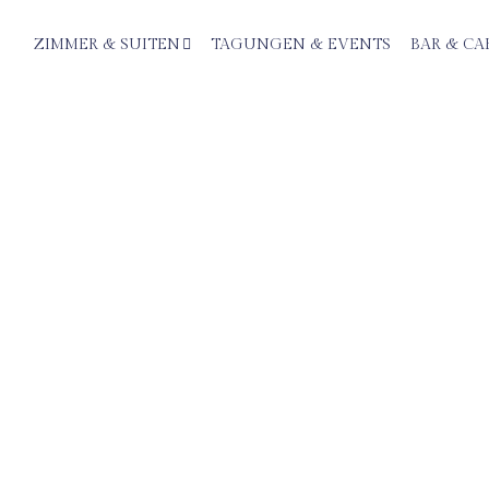
ZIMMER & SUITEN
TAGUNGEN & EVENTS
BAR & CA
& SUITEN
elzimmer mit Balkon